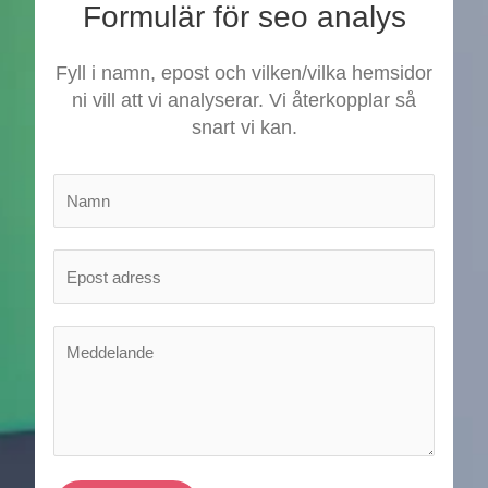
Formulär för seo analys
Fyll i namn, epost och vilken/vilka hemsidor
ni vill att vi analyserar. Vi återkopplar så
snart vi kan.
N
a
m
E
n
p
*
o
M
s
e
t
d
*
d
e
l