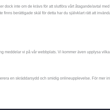
er dock inte om de krävs för att slutföra vårt åtagande/avtal me
e finns berättigade skäl för detta har du självklart rätt att inv
ng meddelar vi på vår webbplats. Vi kommer även upplysa vilka än
everera en skräddarsydd och smidig onlineupplevelse. För mer i