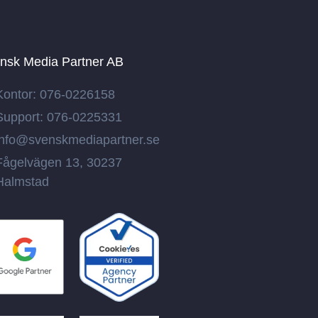
nsk Media Partner AB
Kontor: 076-0226158
Support: 076-0225331
info@svenskmediapartner.se
Fågelvägen 13, 30237
Halmstad