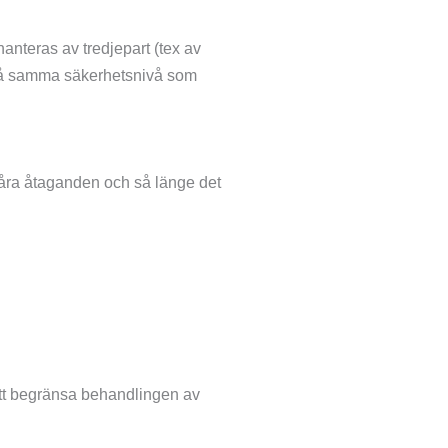
hanteras av tredjepart (tex av
s på samma säkerhetsnivå som
a våra åtaganden och så länge det
t att begränsa behandlingen av