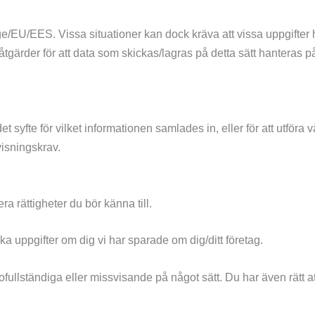
ige/EU/EES. Vissa situationer kan dock kräva att vissa uppgifter 
a åtgärder för att data som skickas/lagras på detta sätt hantera
et syfte för vilket informationen samlades in, eller för att utför
visningskrav.
a rättigheter du bör känna till.
ilka uppgifter om dig vi har sparade om dig/ditt företag.
a, ofullständiga eller missvisande på något sätt. Du har även rät