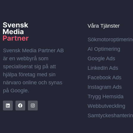
Våra Tjänster
Sökmotoroptimerin
AI Optimering
Svensk Media Partner AB
är en webbyrå som
Google Ads
specialiserat sig på att
LinkedIn Ads
hjälpa företag med sin
Facebook Ads
närvaro online och synas
Instagram Ads
på Google.
Trygg Hemsida
L
F
I
Webbutveckling
i
a
n
n
c
s
Samtyckeshanteri
k
e
t
e
b
a
d
o
g
i
o
r