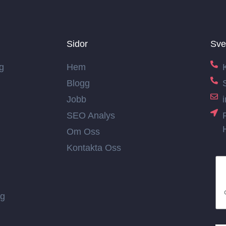
Sidor
Sve
g
Hem
Blogg
Jobb
SEO Analys
Om Oss
Kontakta Oss
ng