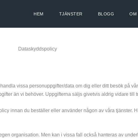
HEM
TJÄNSTER
BLOGG
OM
Dataskyddspolicy
handla vissa personuppgifter/data om dig eller ditt besök på vår
gifter än vi behöver. Uppgifterna säljs givetvis aldrig vidare till t
olicy innan du beställer eller använder någon av våra tjänster. Ha
en organisation. Men kan i vissa fall också hanteras av underl