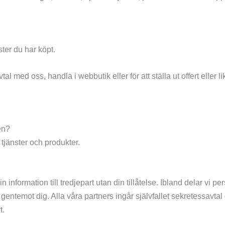
ter du har köpt.
al med oss, handla i webbutik eller för att ställa ut offert eller l
en?
a tjänster och produkter.
formation till tredjepart utan din tillåtelse. Ibland delar vi pers
gentemot dig. Alla våra partners ingår självfallet sekretessavtal 
t.