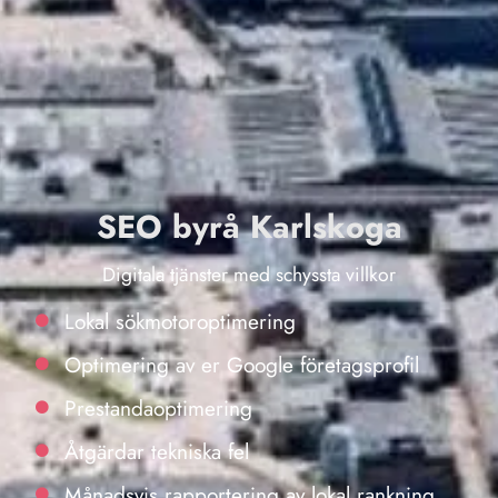
SEO byrå Karlskoga
Digitala tjänster med schyssta villkor
Lokal sökmotoroptimering
Optimering av er Google företagsprofil
Prestandaoptimering
Åtgärdar tekniska fel
Månadsvis rapportering av lokal rankning